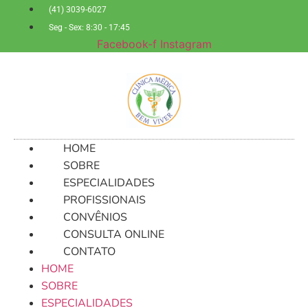
Ir
(41) 3039-6027
para
Seg - Sex: 8:30 - 17:45
o
Facebook-f
Instagram
conteúdo
HOME
SOBRE
ESPECIALIDADES
PROFISSIONAIS
CONVÊNIOS
CONSULTA ONLINE
CONTATO
HOME
SOBRE
ESPECIALIDADES