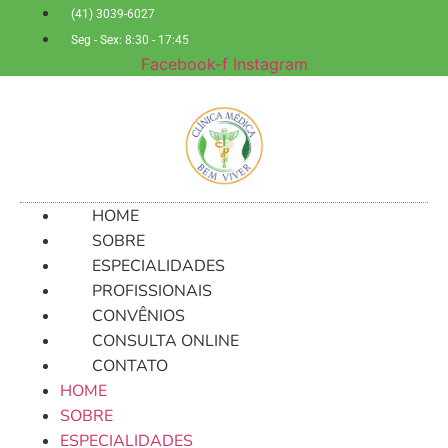
Ir
(41) 3039-6027
para
Seg - Sex: 8:30 - 17:45
o
Facebook-f
Instagram
conteúdo
HOME
SOBRE
ESPECIALIDADES
PROFISSIONAIS
CONVÊNIOS
CONSULTA ONLINE
CONTATO
HOME
SOBRE
ESPECIALIDADES