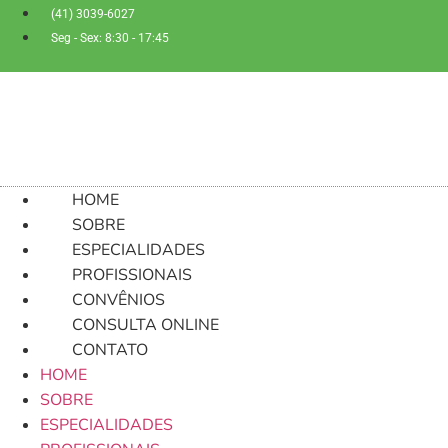
Ir
(41) 3039-6027
para
Seg - Sex: 8:30 - 17:45
o
conteúdo
HOME
SOBRE
ESPECIALIDADES
PROFISSIONAIS
CONVÊNIOS
CONSULTA ONLINE
CONTATO
HOME
SOBRE
ESPECIALIDADES