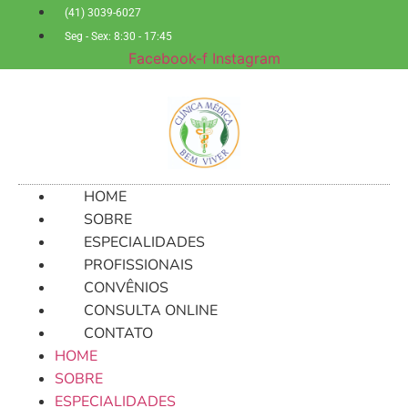
Ir
(41) 3039-6027
para
Seg - Sex: 8:30 - 17:45
o
Facebook-f
Instagram
conteúdo
HOME
SOBRE
ESPECIALIDADES
PROFISSIONAIS
CONVÊNIOS
CONSULTA ONLINE
CONTATO
HOME
SOBRE
ESPECIALIDADES